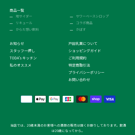
商品一覧
地サイダー
サワーベースシロップ
リキュール
コラボ商品
からだ想い飲料
かぼす
お知らせ
戸田乳業について
スタッフ一押し
ショッピングガイド
TODA's キッチン
ご利用規約
私のオススメ
特定商取引法
プライバシーポリシー
お問い合わせ
決
済
方
法
当店では、20歳未満のお客様への酒類の販売は固くお断りしております。飲酒
は20歳になってから。