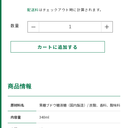
配送料
はチェックアウト時に計算されます。
数量
ち
ち
ち
ち
ぶ
ぶ
カートに追加する
サ
サ
イ
イ
ダ
ダ
ー
ー
24
24
商品情報
本
本
セ
セ
ッ
ッ
原材料名
果糖ブドウ糖液糖（国内製造）/ 炭酸、香料、酸味料
ト
ト
の
の
内容量
340ml
数
数