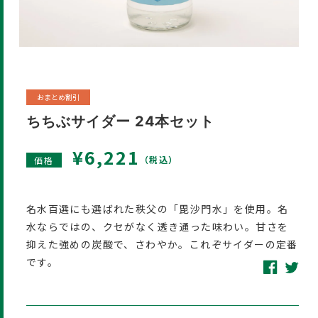
おまとめ割引
ちちぶサイダー 24本セット
通
¥6,221
（税込）
価格
常
価
格
名水百選にも選ばれた秩父の「毘沙門水」を使用。名
水ならではの、クセがなく透き通った味わい。甘さを
抑えた強めの炭酸で、さわやか。これぞサイダーの定番
です。