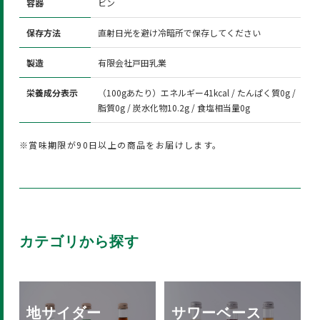
容器
ビン
量
量
を
を
保存方法
直射日光を避け冷暗所で保存してください
減
増
ら
や
製造
有限会社戸田乳業
す
す
栄養成分表示
（100gあたり）エネルギー41kcal / たんぱく質0g /
脂質0g / 炭水化物10.2g / 食塩相当量0g
※賞味期限が90日以上の商品をお届けします。
カテゴリから探す
地サイダー
サワーベース