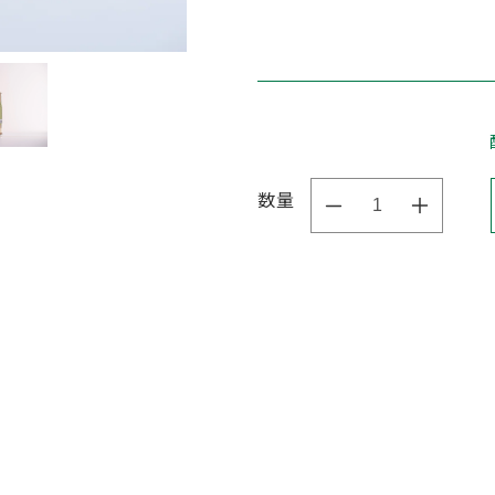
数量
[秩
[秩
父
父
の
の
お
お
福
福