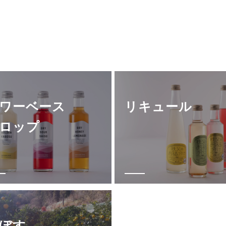
ト
ト
（ギ
（ギ
フ
フ
ト
ト
ワーベース
リキュール
箱
箱
ロップ
入
入
り）
り）
の
の
数
数
ぼす