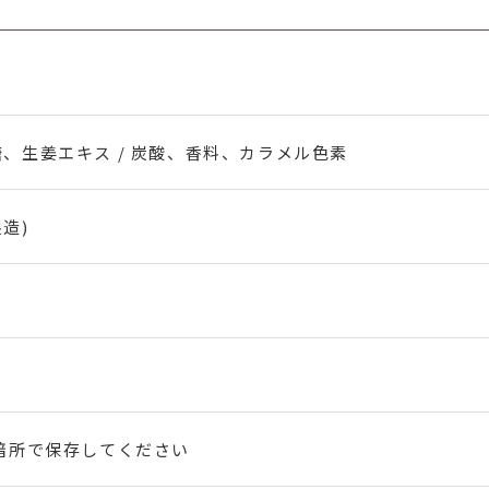
分
分
け]
け]
ブ
ブ
、生姜エキス / 炭酸、香料、カラメル色素
ラ
ラ
造)
ン
ン
デ
デ
ー
ー
梅
梅
暗所で保存してください
の
の