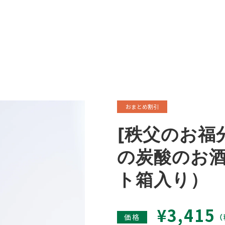
おまとめ割引
[秩父のお福
の炭酸のお酒
ト箱入り）
通
¥3,415
価格
（