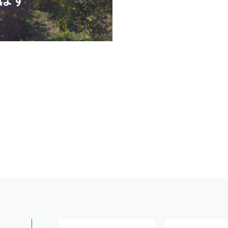
量
量
を
を
減
増
ら
や
す
す