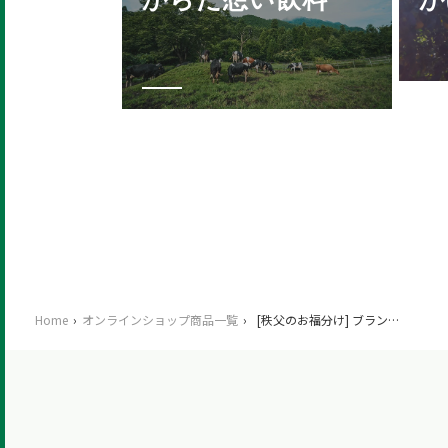
Home
›
オンラインショップ商品一覧
›
[秩父のお福分け] ブランデー梅の炭酸のお酒 6本セット（ギフト箱入り）